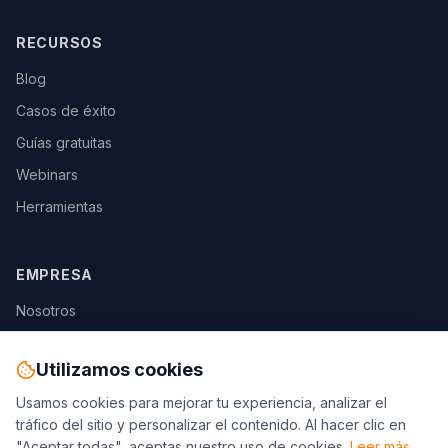
RECURSOS
Blog
Casos de éxito
Guías gratuitas
Webinars
Herramientas
EMPRESA
Nosotros
Equipo
Utilizamos cookies
Carreras
Usamos cookies para mejorar tu experiencia, analizar el
Contacto
tráfico del sitio y personalizar el contenido.
Al hacer clic en
Privacidad
"Aceptar todas", aceptas nuestro uso de cookies.
Leer más