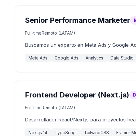
Senior Performance Marketer
Full-time
Remoto (LATAM)
Buscamos un experto en Meta Ads y Google Ads
Meta Ads
Google Ads
Analytics
Data Studio
Frontend Developer (Next.js)
D
Full-time
Remoto (LATAM)
Desarrollador React/Next.js para proyectos head
Next.js 14
TypeScript
TailwindCSS
Framer M