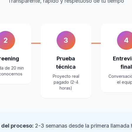
Transparente, rápido y respetuoso de tu tiempo
2
3
4
reening
Prueba
Entrevi
técnica
fina
da de 20 min
 conocernos
Proyecto real
Conversaci
pagado (2-4
el equi
horas)
 del proceso:
2-3 semanas desde la primera llamada h