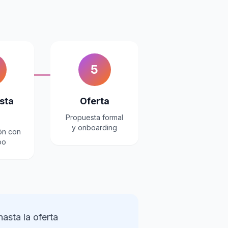
5
sta
Oferta
l
Propuesta formal
y onboarding
ón con
po
asta la oferta